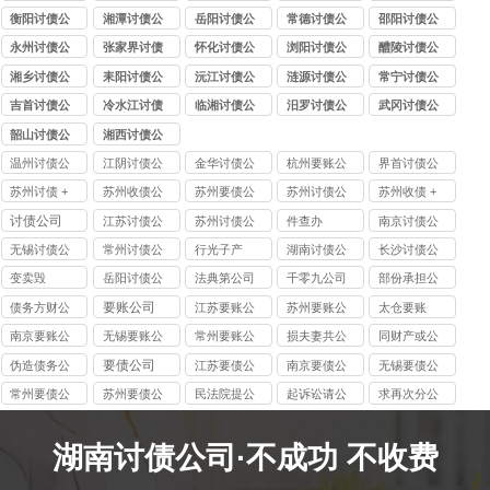
司
司
司
司
司
衡阳讨债公
湘潭讨债公
岳阳讨债公
常德讨债公
邵阳讨债公
司
司
司
司
司
永州讨债公
张家界讨债
怀化讨债公
浏阳讨债公
醴陵讨债公
司
公司
司
司
司
湘乡讨债公
耒阳讨债公
沅江讨债公
涟源讨债公
常宁讨债公
司
司
司
司
司
吉首讨债公
冷水江讨债
临湘讨债公
汨罗讨债公
武冈讨债公
司
公司
司
司
司
韶山讨债公
湘西讨债公
司
司
温州讨债公
江阴讨债公
金华讨债公
杭州要账公
界首讨债公
司
司
司
司哪家好
司
苏州讨债 +
苏州收债公
苏州要债公
苏州讨债公
苏州收债 +
收债公司 |
司 | 苏州讨
司 | 苏州收
司 | 联动苏
讨债公司 |
讨债公司
江苏讨债公
苏州讨债公
件查办
南京讨债公
本地要债团
债 + 要债效
债 + 讨债专
州要债 + 收
本地要债效
司
司
司
无锡讨债公
常州讨债公
行光子产
湖南讨债公
长沙讨债公
队，9 年追
率领先，8
家，处理债
债团队，10
率高，9 年
司
司
司
司
变卖毁
岳阳讨债公
法典第公司
千零九公司
部份承担公
回 4.2 亿，
年服务 2800
务超 7800
年经验，
处理 7500 +
司
司
要账公司
98% 成功
+ 客户，苏
起，97% 追
98% 追回
案件，苏州
债务方财公
江苏要账公
苏州要账公
太仓要账
率，苏州债
州债务追回
回率，无前
率，帮您快
债务清收选
司
司
司
南京要账公
无锡要账公
常州要账公
损夫妻共公
同财产或公
务清收专家
首选
期费用
速要回欠款
我们
司
司
司
司
司
要债公司
伪造债务公
江苏要债公
南京要债公
无锡要债公
司
司
司
司
常州要债公
苏州要债公
民法院提公
起诉讼请公
求再次分公
司
司
司
司
司
湖南讨债公司·不成功 不收费