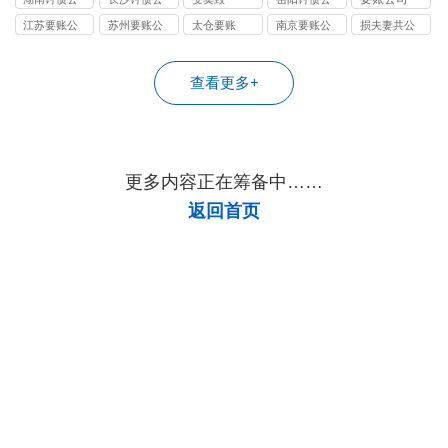
队，9 年追
率领先，8
家，处理债
债团队，10
率高，9 年
司
司
司
江苏要账公
苏州要账公
太仓要账
南京要账公
损夫妻共公
回 4.2 亿，
年服务 2800
务超 7800
年经验，
处理 7500 +
司
司
司
司
98% 成功
+ 客户，苏
起，97% 追
98% 追回
案件，苏州
率，苏州债
州债务追回
回率，无前
率，帮您快
债务清收选
查看更多+
务清收专家
首选
期费用
速要回欠款
我们
更多内容正在筹备中……
返回首页