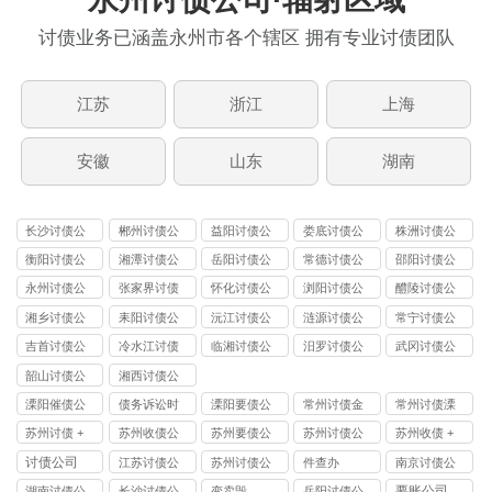
讨债业务已涵盖永州市各个辖区 拥有专业讨债团队
江苏
浙江
上海
安徽
山东
湖南
长沙讨债公
郴州讨债公
益阳讨债公
娄底讨债公
株洲讨债公
司
司
司
司
司
衡阳讨债公
湘潭讨债公
岳阳讨债公
常德讨债公
邵阳讨债公
司
司
司
司
司
永州讨债公
张家界讨债
怀化讨债公
浏阳讨债公
醴陵讨债公
司
公司
司
司
司
湘乡讨债公
耒阳讨债公
沅江讨债公
涟源讨债公
常宁讨债公
司
司
司
司
司
吉首讨债公
冷水江讨债
临湘讨债公
汨罗讨债公
武冈讨债公
司
公司
司
司
司
韶山讨债公
湘西讨债公
司
司
溧阳催债公
债务诉讼时
溧阳要债公
常州讨债金
常州讨债溧
司
效
司
坛公司
阳公司
苏州讨债 +
苏州收债公
苏州要债公
苏州讨债公
苏州收债 +
收债公司 |
司 | 苏州讨
司 | 苏州收
司 | 联动苏
讨债公司 |
讨债公司
江苏讨债公
苏州讨债公
件查办
南京讨债公
本地要债团
债 + 要债效
债 + 讨债专
州要债 + 收
本地要债效
司
司
司
要账公司
湖南讨债公
长沙讨债公
变卖毁
岳阳讨债公