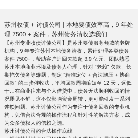
首选
速要回欠款
费评估债务
清收首选，
拒绝无效催
款
苏州收债 + 讨债公司 | 本地要债效率高，9 年处
理 7500 + 案件，苏州债务清收选我们
【苏州专业收债讨债公司】是苏州要债服务领域的老牌
机构，9 年专注苏州本地债务清收，累计处理各类债务
案件 7500+，帮助客户追回欠款超 3.9 亿元。团队熟悉
苏州本地商业环境及债务人心理，针对 “老赖” 欠款、长
期拖欠债务等难题，制定 “精准定位 + 合法施压 + 协商
回款” 的三步催收法，平均回款周期缩短至 12 天，远低
于…在商业往来与个人借贷中，债务无法顺利收回的情
况屡见不鲜，这不仅影响资金周转，更可能引发一系列
连锁问题。苏州讨债公司作为专注于债务回收的专业机
构，凭借合法合规的操作流程和针对性的解决方案，成
为众多债权人的信赖之选。
苏州讨债公司的合法操作底线