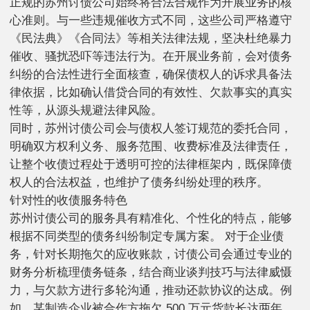
正规的苏州讨债公司始终将合法合规作为开展业务的核
心准则。与一些违规催收方式不同，这些公司严格遵守
《民法典》《合同法》等相关法律法规，坚决杜绝暴力
催收、骚扰恐吓等违法行为。在开展业务前，会对债务
纠纷的合法性进行全面核查，确保债权人的诉求具备法
律依据，比如确认借贷合同的有效性、欠款事实的真实
性等，从源头规避法律风险。
同时，苏州讨债公司会与债权人签订规范的委托合同，
明确双方权利义务、服务范围、收费标准及法律责任，
让整个收债过程处于透明可控的法律框架内，既保障债
权人的合法权益，也维护了债务纠纷处理的秩序。
针对性的收债服务特色
苏州讨债公司的服务具有精准化、个性化的特点，能够
根据不同类型的债务纠纷制定专属方案。 对于企业债
务，针对长期拖欠的应收账款，讨债公司会通过专业的
财务分析梳理债务链条，结合商业谈判技巧与法律威慑
力，与欠款方进行多轮沟通，推动还款协议的达成。例
如，某制造企业被合作方拖欠 500 万元货款长达两年，