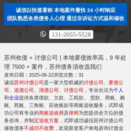
诚信以快速著称 本地案件最快 24 小时响应
团队熟悉各类债务人心理 通过非诉讼方式温和催收
131-2055-5528
苏州收债 + 讨债公司 | 本地要债效率高，9 年处
理 7500 + 案件，苏州债务清收选我们
发布日期：2025-08-22
浏览次数：
31
诚信
苏州讨债公司
是一家大型权威的
讨债公司、要债公
司、追债公司、清债公司、讨债公司
，专业合法为
个人
和
企业
提供各类借款、欠款、工程款、 货款、商账、赖
账、死账、三角账、应收账款等商账追收服务，式即成
功公司有专业的
商账追收师
及
律师
为您提供全方位的债
务咨询，并制
定追收方案
，式即成功诚信苏州讨债公司
催收债务
不成功不收费
，欢迎新老客户来电咨询讨债业