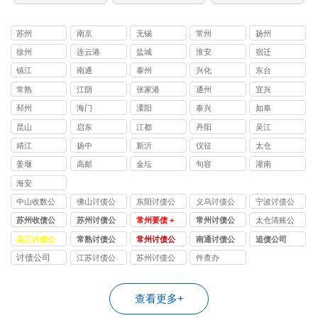
苏州
南京
无锡
常州
扬州
徐州
连云港
盐城
淮安
宿迁
镇江
南通
泰州
兴化
东台
常熟
江阴
张家港
通州
宜兴
邳州
海门
溧阳
泰兴
如皋
昆山
启东
江都
丹阳
吴江
靖江
扬中
新沂
仪征
太仓
姜堰
高邮
金坛
句容
灌南
海安
中山收数公
佛山讨债公
东阳讨债公
义乌讨债公
宁波讨债公
司
司
司
司
司
苏州收债公
苏州讨债公
常州要债 +
常州讨债公
太仓清账公
司 | 苏州讨
司 | 联动苏
收债公司 |
司 | 要债成
司
吴江讨债公
常熟讨债公
常州讨债公
南通讨债公
追债公司
债 + 要债效
州要债 + 收
专业讨债团
功率
司
司
司
司
讨债公司
江苏讨债公
苏州讨债公
件查办
率领先，8
债团队，10
队，常州债
98%+，10
司
司
年服务 2800
年经验，
务追回率
年收债经
+ 客户，苏
98% 追回
96%，24 小
验，常州本
查看更多+
州债务追回
率，帮您快
时响应，免
地企业债务