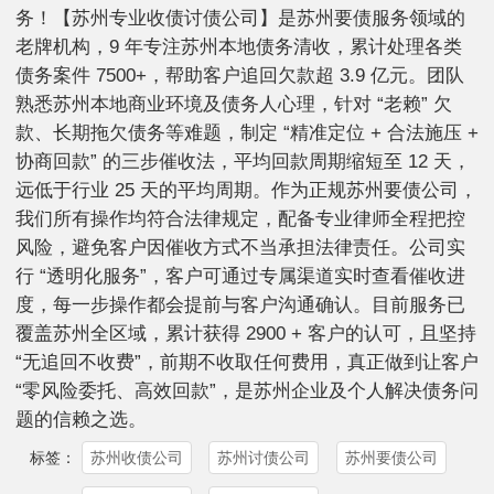
务！【苏州专业收债讨债公司】是苏州要债服务领域的
老牌机构，9 年专注苏州本地债务清收，累计处理各类
债务案件 7500+，帮助客户追回欠款超 3.9 亿元。团队
熟悉苏州本地商业环境及债务人心理，针对 “老赖” 欠
款、长期拖欠债务等难题，制定 “精准定位 + 合法施压 +
协商回款” 的三步催收法，平均回款周期缩短至 12 天，
远低于行业 25 天的平均周期。作为正规苏州要债公司，
我们所有操作均符合法律规定，配备专业律师全程把控
风险，避免客户因催收方式不当承担法律责任。公司实
行 “透明化服务”，客户可通过专属渠道实时查看催收进
度，每一步操作都会提前与客户沟通确认。目前服务已
覆盖苏州全区域，累计获得 2900 + 客户的认可，且坚持
“无追回不收费”，前期不收取任何费用，真正做到让客户
“零风险委托、高效回款”，是苏州企业及个人解决债务问
题的信赖之选。
苏州收债公司
苏州讨债公司
苏州要债公司
标签：