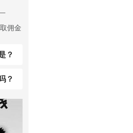
收取佣金
是？
吗？