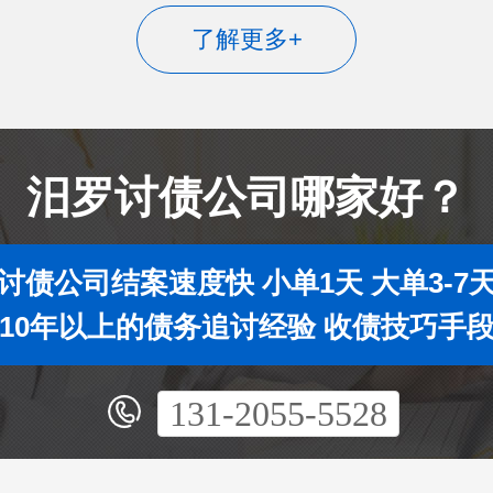
了解更多+
汨罗讨债公司哪家好？
讨债公司结案速度快 小单1天 大单3-7
10年以上的债务追讨经验 收债技巧手
131-2055-5528