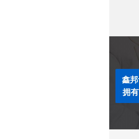
鑫邦
拥有