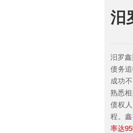
汨
汨罗鑫
债务追
成功不
熟悉相
债权人
程。鑫
率达9