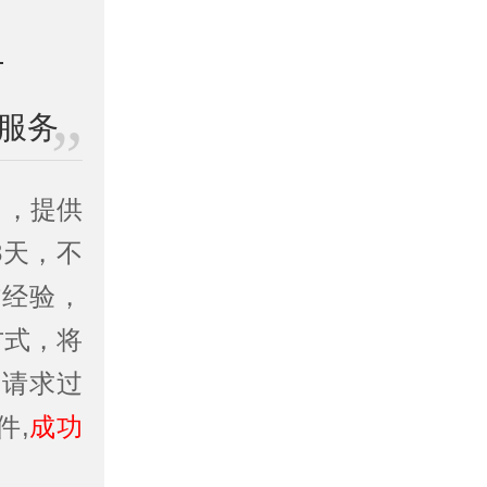
服务
司
，提供
3天，不
作经验，
方式，将
务请求过
件,
成功
。