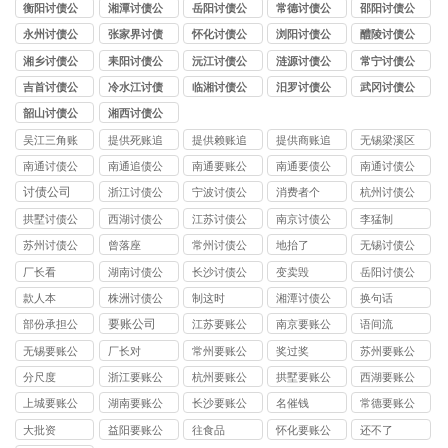
司
司
司
司
司
衡阳讨债公
湘潭讨债公
岳阳讨债公
常德讨债公
邵阳讨债公
司
司
司
司
司
永州讨债公
张家界讨债
怀化讨债公
浏阳讨债公
醴陵讨债公
司
公司
司
司
司
湘乡讨债公
耒阳讨债公
沅江讨债公
涟源讨债公
常宁讨债公
司
司
司
司
司
吉首讨债公
冷水江讨债
临湘讨债公
汨罗讨债公
武冈讨债公
司
公司
司
司
司
韶山讨债公
湘西讨债公
司
司
吴江三角账
提供死账追
提供赖账追
提供商账追
无锡梁溪区
追收
收
收
收
讨债公司
南通讨债公
南通追债公
南通要账公
南通要债公
南通讨债公
司
司
司
司
司
讨债公司
浙江讨债公
宁波讨债公
消费者个
杭州讨债公
司
司
司
拱墅讨债公
西湖讨债公
江苏讨债公
南京讨债公
李猛制
司
司
司
司
苏州讨债公
曾落座
常州讨债公
地抬了
无锡讨债公
司
司
司
厂长看
湖南讨债公
长沙讨债公
变卖毁
岳阳讨债公
司
司
司
款人本
株洲讨债公
制这时
湘潭讨债公
换句话
司
司
要账公司
部份承担公
江苏要账公
南京要账公
语间流
司
司
司
无锡要账公
厂长对
常州要账公
奖过奖
苏州要账公
司
司
司
分尺度
浙江要账公
杭州要账公
拱墅要账公
西湖要账公
司
司
司
司
上城要账公
湖南要账公
长沙要账公
名催钱
常德要账公
司
司
司
司
大批资
益阳要账公
往食品
怀化要账公
还不了