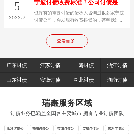
宁波讨债收费标准！公司讨债是怎么收费？
5
也许有的需要讨债的债权人咨询过很多家宁波
2022-7
讨债公司，会发现有收费很低的，甚至低过
20%收费，遇到这种收费的，百分百是“骗…
查看更多+
广东讨债
江苏讨债
上海讨债
浙江讨债
山东讨债
安徽讨债
湖北讨债
湖南讨债
瑞鑫服务区域
讨债业务已涵盖全国各主要城市 拥有专业讨债团队
长沙讨债公
郴州讨债公
益阳讨债公
娄底讨债公
株洲讨债公