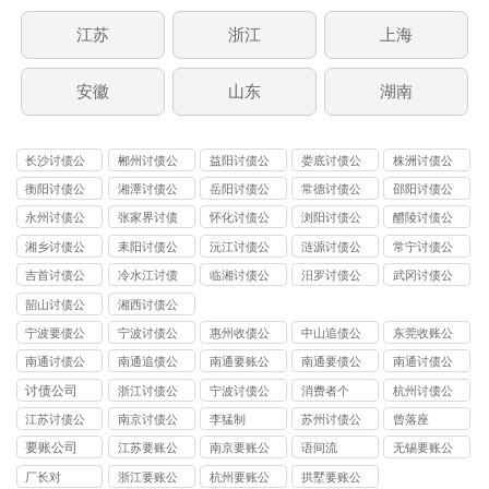
江苏
浙江
上海
安徽
山东
湖南
长沙讨债公
郴州讨债公
益阳讨债公
娄底讨债公
株洲讨债公
司
司
司
司
司
衡阳讨债公
湘潭讨债公
岳阳讨债公
常德讨债公
邵阳讨债公
司
司
司
司
司
永州讨债公
张家界讨债
怀化讨债公
浏阳讨债公
醴陵讨债公
司
公司
司
司
司
湘乡讨债公
耒阳讨债公
沅江讨债公
涟源讨债公
常宁讨债公
司
司
司
司
司
吉首讨债公
冷水江讨债
临湘讨债公
汨罗讨债公
武冈讨债公
司
公司
司
司
司
韶山讨债公
湘西讨债公
司
司
宁波要债公
宁波讨债公
惠州收债公
中山追债公
东莞收账公
司
司
司
司
司
南通讨债公
南通追债公
南通要账公
南通要债公
南通讨债公
司
司
司
司
司
讨债公司
浙江讨债公
宁波讨债公
消费者个
杭州讨债公
司
司
司
江苏讨债公
南京讨债公
李猛制
苏州讨债公
曾落座
司
司
司
要账公司
江苏要账公
南京要账公
语间流
无锡要账公
司
司
司
厂长对
浙江要账公
杭州要账公
拱墅要账公