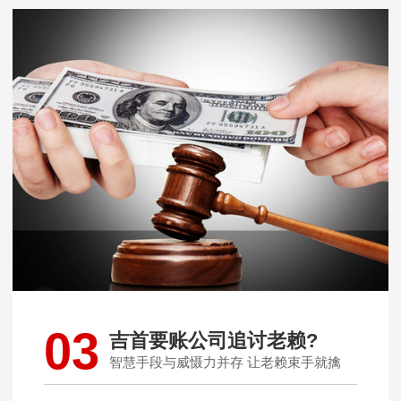
03
吉首要账公司追讨老赖?
智慧手段与威慑力并存 让老赖束手就擒