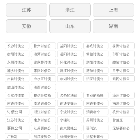
江苏
浙江
上海
安徽
山东
湖南
长沙讨债公
郴州讨债公
益阳讨债公
娄底讨债公
株洲讨债公
司
司
司
司
司
衡阳讨债公
湘潭讨债公
岳阳讨债公
常德讨债公
邵阳讨债公
司
司
司
司
司
永州讨债公
张家界讨债
怀化讨债公
浏阳讨债公
醴陵讨债公
司
公司
司
司
司
湘乡讨债公
耒阳讨债公
沅江讨债公
涟源讨债公
常宁讨债公
司
司
司
司
司
吉首讨债公
冷水江讨债
临湘讨债公
汨罗讨债公
武冈讨债公
司
公司
司
司
司
韶山讨债公
湘西讨债公
司
司
合肥讨债要
提供各类商
欠条的法律
专业的商账
漳州讨债公
账公司
账
效力
追收师
司
南通讨债公
南通追债公
南通要账公
南通要债公
南通讨债公
司
司
司
司
司
讨债公司
浙江讨债公
宁波讨债公
消费者个
杭州讨债公
司
司
司
江苏讨债公
南京讨债公
李猛制
苏州讨债公
曾落座
司
司
司
要账公司
江苏要账公
南京要账公
语间流
无锡要账公
司
司
司
厂长对
浙江要账公
杭州要账公
拱墅要账公