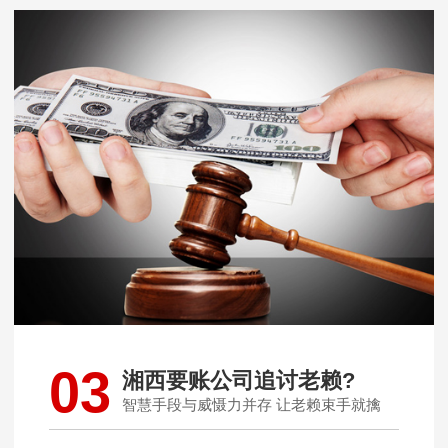
03
湘西要账公司追讨老赖?
智慧手段与威慑力并存 让老赖束手就擒