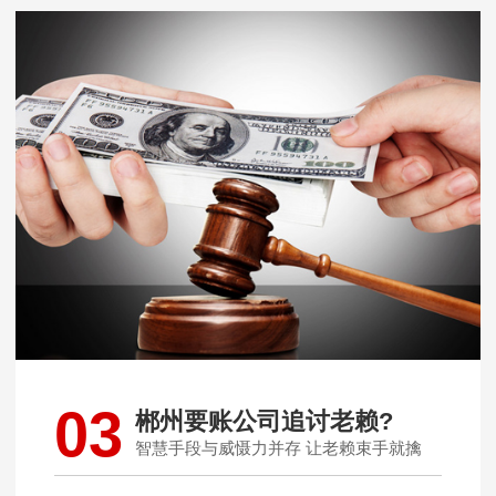
03
郴州要账公司追讨老赖?
智慧手段与威慑力并存 让老赖束手就擒