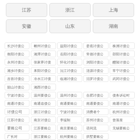
江苏
浙江
上海
安徽
山东
湖南
长沙讨债公
郴州讨债公
益阳讨债公
娄底讨债公
株洲讨债公
司
司
司
司
司
衡阳讨债公
湘潭讨债公
岳阳讨债公
常德讨债公
邵阳讨债公
司
司
司
司
司
永州讨债公
张家界讨债
怀化讨债公
浏阳讨债公
醴陵讨债公
司
公司
司
司
司
湘乡讨债公
耒阳讨债公
沅江讨债公
涟源讨债公
常宁讨债公
司
司
司
司
司
吉首讨债公
冷水江讨债
临湘讨债公
汨罗讨债公
武冈讨债公
司
公司
司
司
司
韶山讨债公
湘西讨债公
司
司
宁波讨债公
温州要债公
温州讨债公
合肥讨债公
债务诉讼时
司
司
司
司
效
南通讨债公
南通追债公
南通要账公
南通要债公
南通讨债公
司
司
司
司
司
讨债公司
浙江讨债公
宁波讨债公
消费者个
杭州讨债公
司
司
司
江苏讨债公
南京讨债公
李猛制
苏州讨债公
曾落座
司
司
司
要账公司
江苏要账公
南京要账公
语间流
无锡要账公
司
司
司
厂长对
浙江要账公
杭州要账公
拱墅要账公