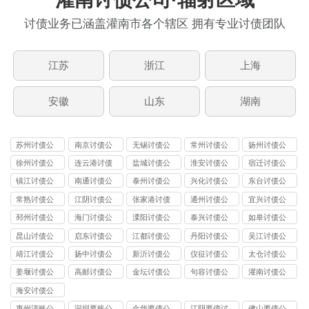
讨债业务已涵盖灌南市各个辖区 拥有专业讨债团队
江苏
浙江
上海
安徽
山东
湖南
苏州讨债公
南京讨债公
无锡讨债公
常州讨债公
扬州讨债公
司
司
司
司
司
徐州讨债公
连云港讨债
盐城讨债公
淮安讨债公
宿迁讨债公
司
公司
司
司
司
镇江讨债公
南通讨债公
泰州讨债公
兴化讨债公
东台讨债公
司
司
司
司
司
常熟讨债公
江阴讨债公
张家港讨债
通州讨债公
宜兴讨债公
司
司
公司
司
司
邳州讨债公
海门讨债公
溧阳讨债公
泰兴讨债公
如皋讨债公
司
司
司
司
司
昆山讨债公
启东讨债公
江都讨债公
丹阳讨债公
吴江讨债公
司
司
司
司
司
靖江讨债公
扬中讨债公
新沂讨债公
仪征讨债公
太仓讨债公
司
司
司
司
司
姜堰讨债公
高邮讨债公
金坛讨债公
句容讨债公
灌南讨债公
司
司
司
司
司
海安讨债公
司
惠州清账公
深圳要账公
金华要债公
江阴要债讨
佛山要债公