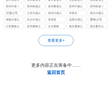
司
司
司
账公司
司
苏州讨债 +
苏州收债公
苏州要债公
苏州讨债公
苏州收债 +
收债公司 |
司 | 苏州讨
司 | 苏州收
司 | 联动苏
讨债公司 |
讨债公司
江苏讨债公
苏州讨债公
件查办
南京讨债公
本地要债团
债 + 要债效
债 + 讨债专
州要债 + 收
本地要债效
司
司
司
要账公司
湖南讨债公
长沙讨债公
变卖毁
岳阳讨债公
队，9 年追
率领先，8
家，处理债
债团队，10
率高，9 年
司
司
司
江苏要账公
苏州要账公
太仓要账
南京要账公
损夫妻共公
回 4.2 亿，
年服务 2800
务超 7800
年经验，
处理 7500 +
司
司
司
司
98% 成功
+ 客户，苏
起，97% 追
98% 追回
案件，苏州
率，苏州债
州债务追回
回率，无前
率，帮您快
债务清收选
查看更多+
务清收专家
首选
期费用
速要回欠款
我们
更多内容正在筹备中……
返回首页