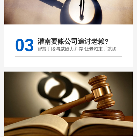
03
灌南要账公司追讨老赖?
智慧手段与威慑力并存 让老赖束手就擒