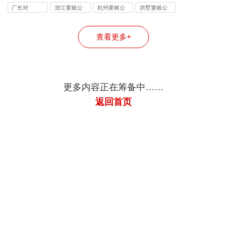
司
司
司
厂长对
浙江要账公
杭州要账公
拱墅要账公
司
司
司
查看更多+
更多内容正在筹备中……
返回首页