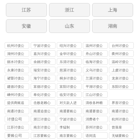
江苏
浙江
上海
安徽
山东
湖南
杭州讨债公
宁波讨债公
绍兴讨债公
温州讨债公
台州讨债公
司
司
司
司
司
湖州讨债公
嘉兴讨债公
金华讨债公
舟山讨债公
衢州讨债公
司
司
司
司
司
丽水讨债公
余姚讨债公
乐清讨债公
临海讨债公
温岭讨债公
司
司
司
司
司
永康讨债公
瑞安讨债公
慈溪讨债公
义乌讨债公
上虞讨债公
司
司
司
司
司
诸暨讨债公
海宁讨债公
桐乡讨债公
兰溪讨债公
龙泉讨债公
司
司
司
司
司
建德讨债公
富德讨债公
富阳讨债公
平湖讨债公
东阳讨债公
司
司
司
司
司
嵊州讨债公
奉化讨债公
临安讨债公
江山讨债公
司
司
司
司
提供商账追
击败老赖心
对欠款人进
清收各种赖
界首讨债公
收
理防线
行过催讨
债
司
南通讨债公
南通追债公
南通要账公
南通要债公
南通讨债公
司
司
司
司
司
讨债公司
浙江讨债公
宁波讨债公
消费者个
杭州讨债公
司
司
司
江苏讨债公
南京讨债公
李猛制
苏州讨债公
曾落座
司
司
司
要账公司
江苏要账公
南京要账公
语间流
无锡要账公