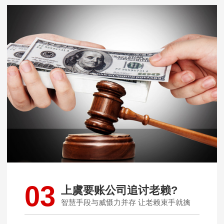
03
上虞要账公司追讨老赖?
智慧手段与威慑力并存 让老赖束手就擒