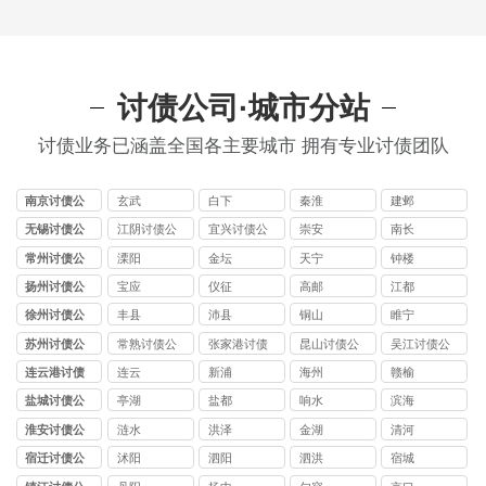
讨债公司·城市分站
讨债业务已涵盖全国各主要城市 拥有专业讨债团队
南京讨债公
玄武
白下
秦淮
建邺
司
无锡讨债公
江阴讨债公
宜兴讨债公
崇安
南长
司
司
司
常州讨债公
溧阳
金坛
天宁
钟楼
司
扬州讨债公
宝应
仪征
高邮
江都
司
徐州讨债公
丰县
沛县
铜山
睢宁
司
苏州讨债公
常熟讨债公
张家港讨债
昆山讨债公
吴江讨债公
司
司
公司
司
司
连云港讨债
连云
新浦
海州
赣榆
公司
盐城讨债公
亭湖
盐都
响水
滨海
司
淮安讨债公
涟水
洪泽
金湖
清河
司
宿迁讨债公
沭阳
泗阳
泗洪
宿城
司