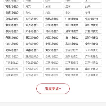
镇江讨债公
丹阳
扬中
句容
京口
司
南通讨债公
海安
如东
启东
如皋
司
泰州讨债公
兴化
靖江
泰兴
姜堰
司
兴化讨债公
东台讨债公
常熟讨债公
江阴讨债公
张家港讨债
司
司
司
司
公司
通州讨债公
宜兴讨债公
邳州讨债公
海门讨债公
溧阳讨债公
司
司
司
司
司
泰兴讨债公
如皋讨债公
昆山讨债公
启东讨债公
江都讨债公
司
司
司
司
司
丹阳讨债公
吴江讨债公
靖江讨债公
扬中讨债公
新沂讨债公
司
司
司
司
司
仪征讨债公
太仓讨债公
姜堰讨债公
高邮讨债公
金坛讨债公
司
司
司
司
司
句容讨债公
灌南讨债公
海安讨债公
东莞收数公
台州要债公
司
司
司
司
司
东莞讨债公
惠州要账公
余姚讨债公
温州要债公
广州要账公
司
司
司
司
司
广州收数公
宁波要债公
江阴催债公
江阴要债讨
江阴讨债公
司
司
司服务
账公司
司
无锡讨债公
苏州讨债公
南通讨债公
南通追债公
南通要账公
司
司
司
司
司
南通要债公
南通讨债公
常州讨债公
常州讨债公
长沙追债公
司
司
司
司
司
查看更多+